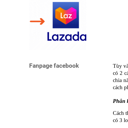
Fanpage facebook
Tùy và
có 2 c
chia n
cách p
Phân b
Cách t
có 3 lo