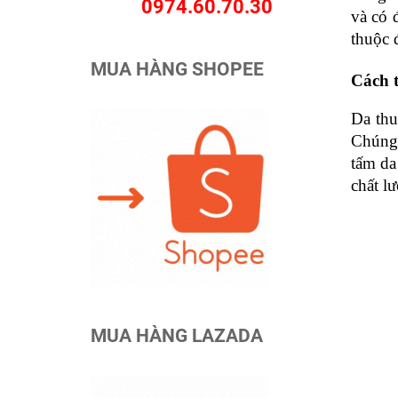
0974.60.70.30
và có đ
thuộc
MUA HÀNG SHOPEE
Cách t
Da thu
Chúng 
tấm da
chất l
MUA HÀNG LAZADA