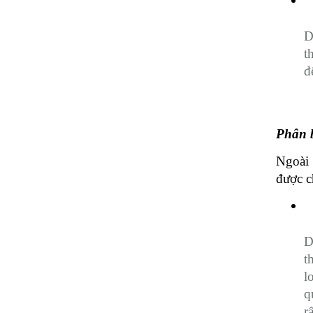
D
t
đ
Phân b
Ngoài 
được c
D
t
l
q
r