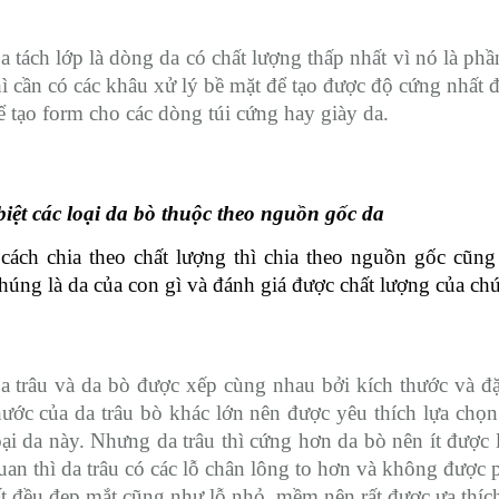
a tách lớp là dòng da có chất lượng thấp nhất vì nó là ph
hì cần có các khâu xử lý bề mặt để tạo được độ cứng nhất 
ể tạo form cho các dòng túi cứng hay giày da.
iệt các loại da bò thuộc theo nguồn gốc da
cách chia theo chất lượng thì chia theo nguồn gốc cũng
húng là da của con gì và đánh giá được chất lượng của ch
a trâu và da bò được xếp cùng nhau bởi kích thước và đ
hước của da trâu bò khác lớn nên được yêu thích lựa chọn.
oại da này. Nhưng da trâu thì cứng hơn da bò nên ít được 
uan thì da trâu có các lỗ chân lông to hơn và không được 
ất đều đẹp mắt cũng như lỗ nhỏ, mềm nên rất được ưa thích