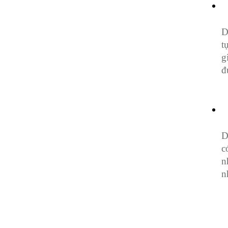
D
t
g
đ
D
c
n
n