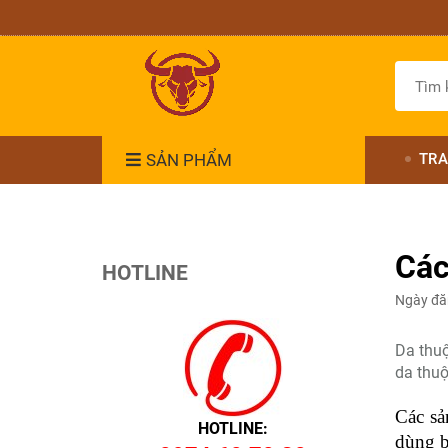
SẢN PHẨM
TRA
Các
HOTLINE
Ngày đă
Da thuộ
da thuộ
Các sả
HOTLINE:
dùng b