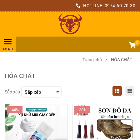
HOTLINE:
0974.60.70.30
0
Trang chủ
/
HÓA CHẤT
HÓA CHẤT
Sắp xếp
-44%
-30%