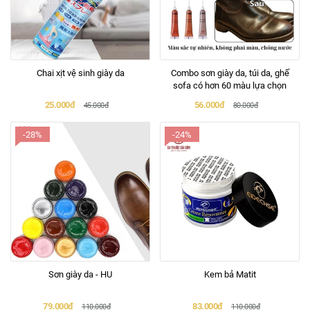
Chai xịt vệ sinh giày da
Combo sơn giày da, túi da, ghế
sofa có hơn 60 màu lựa chọn
25.000đ
56.000đ
45.000đ
80.000đ
-28%
-24%
Sơn giày da - HU
Kem bả Matit
79.000đ
83.000đ
110.000đ
110.000đ