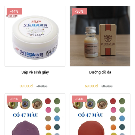
-44%
-30%
Sáp vệ sinh giày
Dưỡng đồ da
39.000đ
68.000đ
70.000đ
98.000đ
-35%
-34%