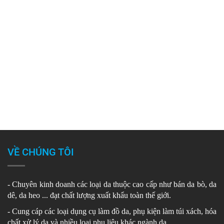
VỀ CHÚNG TÔI
- Chuyên kinh doanh các loại da thuộc cao cấp như bán da bò, da
dê, da heo ... đạt chất lượng xuất khẩu toàn thế giới.
- Cung cáp các loại dụng cụ làm đồ da, phụ kiện làm túi xách, hóa
chất xử lý da và nhiều loại phụ liệu khác ngành da