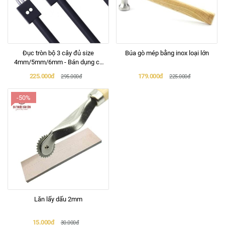
Đục tròn bộ 3 cây đủ size
Búa gò mép bằng inox loại lớn
4mm/5mm/6mm - Bán dụng cụ
làm túi ví da
225.000đ
179.000đ
295.000đ
225.000đ
-50%
Lăn lấy dấu 2mm
15.000đ
30.000đ