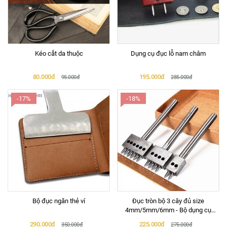
Kéo cắt da thuộc
Dụng cụ đục lỗ nam châm
80.000đ
195.000đ
95.000đ
285.000đ
-17%
-18%
Bộ đục ngăn thẻ ví
Đục tròn bộ 3 cây đủ size
4mm/5mm/6mm - Bộ dụng cụ
làm đồ da handmade
290.000đ
225.000đ
350.000đ
275.000đ