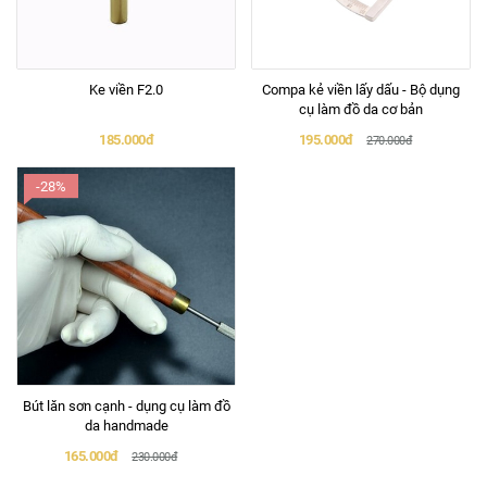
Ke viền F2.0
Compa kẻ viền lấy dấu - Bộ dụng
cụ làm đồ da cơ bản
185.000đ
195.000đ
270.000đ
-28%
Bút lăn sơn cạnh - dụng cụ làm đồ
da handmade
165.000đ
230.000đ