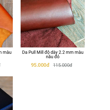
mm màu
Da Pull Mill độ dày 2.2 mm màu
nâu đỏ
95.000đ
đ
115.000đ