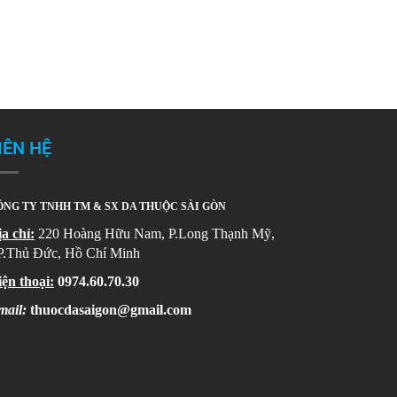
IÊN HỆ
NG TY TNHH TM & SX DA THUỘC SÀI GÒN
a chỉ:
220 Hoàng Hữu Nam, P.Long Thạnh Mỹ,
P.Thủ Đức, Hồ Chí Minh
ện thoại:
0974.60.70.30
mail:
thuocdasaigon@gmail.com