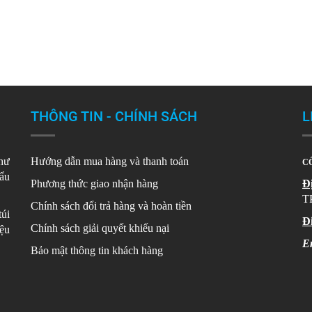
THÔNG TIN - CHÍNH SÁCH
L
như
Hướng dẫn mua hàng và thanh toán
CÔ
hẩu
Phương thức giao nhận hàng
Đị
T
Chính sách đổi trả hàng và hoàn tiền
túi
Đi
Chính sách giải quyết khiếu nại
̣u
E
Bảo mật thông tin khách hàng