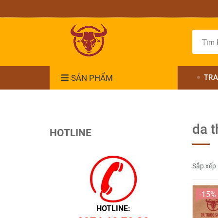
SẢN PHẨM
TRA
da 
HOTLINE
Sắp xếp
-15%
HOTLINE: