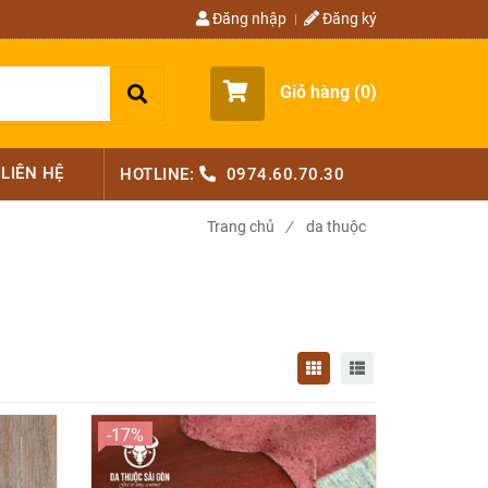
Đăng nhập
Đăng ký
Giỏ hàng (
0
)
LIÊN HỆ
HOTLINE:
0974.60.70.30
Trang chủ
/
da thuộc
-17%