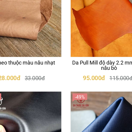
heo thuộc màu nâu nhạt
Da Pull Mill độ dày 2.2 
nâu bò
28.000đ
95.000đ
33.000đ
115.000
-49%