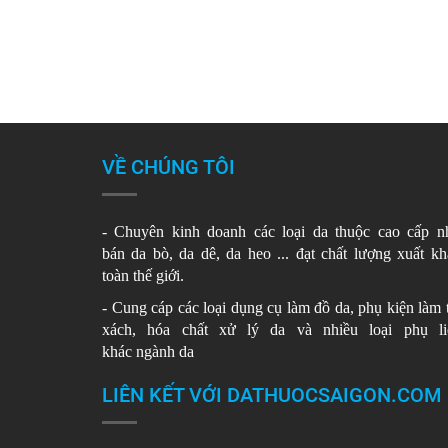
VỀ CHÚNG TÔI
- Chuyên kinh doanh các loại da thuộc cao cấp 
bán da bò, da dê, da heo ... đạt chất lượng xuất k
toàn thế giới.
- Cung cáp các loại dụng cụ làm đồ da, phụ kiện làm 
xách, hóa chất xử lý da và nhiều loại phụ liê
khác ngành da
LIÊN KẾT VỚI DATHUOCSAIGON.COM