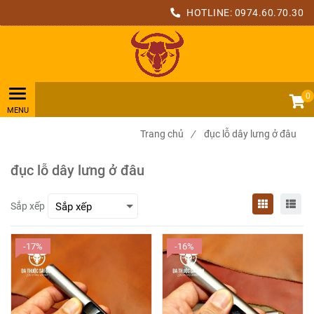
HOTLINE:
0974.60.70.30
0
Trang chủ
/
đục lỗ dây lưng ở đâu
đục lỗ dây lưng ở đâu
Sắp xếp
-17%
-16%