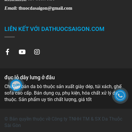
Email:
thuocdasaigon@gmail.com
LIÊN KẾT VỚI DATHUOCSAIGON.COM
đục lỗ dây lưng ở đâu
Chuyên bán da bò thuộc sản xuất giày dép, túi xách, ghế
sofa cao cấp. Bán dụng cụ, phụ kiện, hóa chất xử lý da
thuộc. Sản phẩm uy tín chất lượng, giá tốt
© Bản quyền thuộc về Công ty TNHH TM & SX Da Thuộc
Sài Gòn