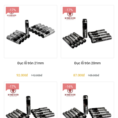
-17%
-17%
Đục lỗ tròn 21mm
Đục lỗ tròn 20mm
92.000đ
87.000đ
112.000đ
105.000đ
-17%
-16%