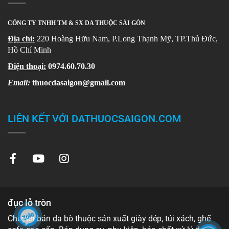
CÔNG TY TNHH TM & SX DA THUỘC SÀI GÒN
Địa chỉ:
220 Hoàng Hữu Nam, P.Long Thạnh Mỹ, TP.Thủ Đức,
Hồ Chí Minh
Điện thoại:
0974.60.70.30
Email:
thuocdasaigon@gmail.com
LIÊN KẾT VỚI DATHUOCSAIGON.COM
đục lỗ tròn
Chuyên bán da bò thuộc sản xuất giày dép, túi xách, ghế