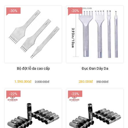
-30%
-20%
Bộ đột lỗ da cao cấp
Đục Đan Dây Da
1.590.000đ
280.000đ
2.300.000đ
350.000đ
-22%
-23%