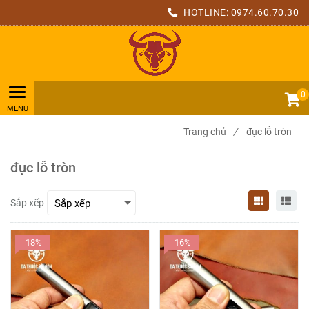
HOTLINE:
0974.60.70.30
0
Trang chủ
/
đục lỗ tròn
đục lỗ tròn
Sắp xếp
-18%
-16%