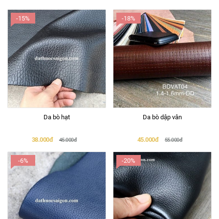
-15%
-18%
Da bò hạt
Da bò dập vân
38.000đ
45.000đ
45.000đ
55.000đ
-6%
-20%