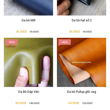
Da bò Mill
Da bò hạt số 2
46.000đ
39.000đ
49.000đ
49.000đ
-30%
-46%
Da Bò Dập Vân
Da bò Pullup gốc veg
98.000đ
64.000đ
140.000đ
120.000đ