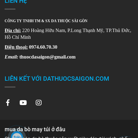
LIÊN HỆ
CÔNG TY TNHH TM & SX DA THUỘC SÀI GÒN
Địa chỉ:
220 Hoàng Hữu Nam, P.Long Thạnh Mỹ, TP.Thủ Đức,
Hồ Chí Minh
Điện thoại:
0974.60.70.30
Email:
thuocdasaigon@gmail.com
LIÊN KẾT VỚI DATHUOCSAIGON.COM
mua da bò may túi ở đâu