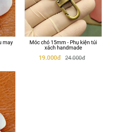
ệu may
Móc chó 15mm - Phụ kiện túi
xách handmade
19.000đ
24.000đ