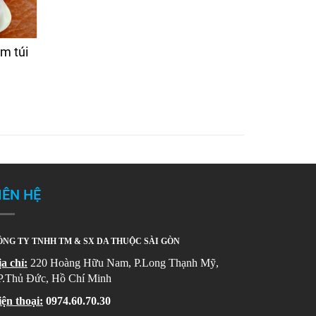
m túi
IÊN HỆ
NG TY TNHH TM & SX DA THUỘC SÀI GÒN
a chỉ:
220 Hoàng Hữu Nam, P.Long Thạnh Mỹ,
P.Thủ Đức, Hồ Chí Minh
ện thoại:
0974.60.70.30