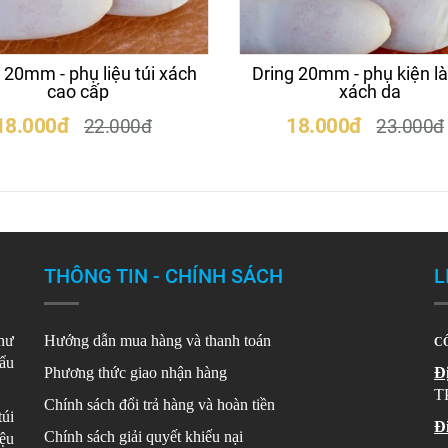
 20mm - phụ liệu túi xách
Dring 20mm - phụ kiện là
cao cấp
xách da
18.000đ
18.000đ
22.000đ
23.000đ
THÔNG TIN - CHÍNH SÁCH
L
như
Hướng dẫn mua hàng và thanh toán
CÔ
hẩu
Phương thức giao nhận hàng
Đị
T
Chính sách đổi trả hàng và hoàn tiền
túi
Đi
Chính sách giải quyết khiếu nại
̣u