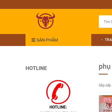
SẢN PHẨM
TRA
phụ 
HOTLINE
Sắp xếp
-21%
HOTLINE: