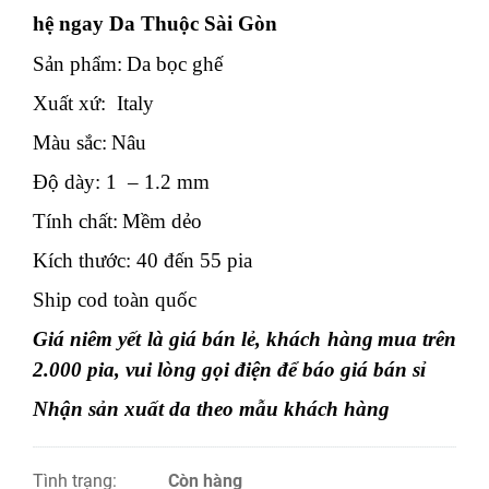
hệ ngay Da Thuộc Sài Gòn
Sản phẩm:
Da bọc ghế
Xuất xứ:
Italy
Màu sắc:
Nâu
Độ dày:
1
–
1.2
mm
Tính chất:
Mềm dẻo
Kích thước:
40
đến
55
pia
Ship cod toàn quốc
Giá niêm yết là giá bán lẻ, khách hàng
mua trên
2.0
00 pia, vui lòng gọi điện để báo giá bán sỉ
Nhận sản xuất da theo mẫu khách hàng
Tình trạng:
Còn hàng