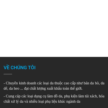
VỀ CHÚNG TÔI
- Chuyên kinh doanh các loại da thuộc cao cấp như bán da bò, da
dê, da heo ... đạt chất lượng xuất khẩu toàn thế giới.
- Cung cáp các loại dụng cụ làm đồ da, phụ kiện làm túi xách, hóa
chất xử lý da và nhiều loại phụ liệu khác ngành da