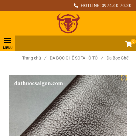
HOTLINE:
0974.60.70.30
0
Trang chủ
/
DA BỌC GHẾ SOFA - Ô TÔ
/
Da Bọc Ghế