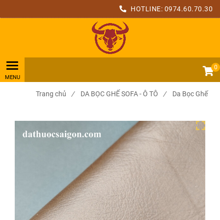
HOTLINE:
0974.60.70.30
0
Trang chủ
/
DA BỌC GHẾ SOFA - Ô TÔ
/
Da Bọc Ghế