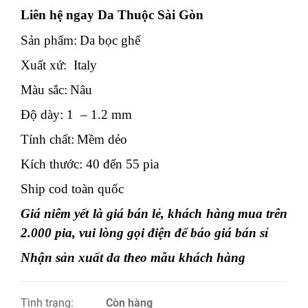
Liên hệ ngay Da Thuộc Sài Gòn
Sản phẩm:
Da bọc ghế
Xuất xứ:
Italy
Màu sắc:
Nâu
Độ dày:
1
–
1.2
mm
Tính chất:
Mềm dẻo
Kích thước:
40
đến
55
pia
Ship cod toàn quốc
Giá niêm yết là giá bán lẻ, khách hàng
mua trên
2.0
00 pia, vui lòng gọi điện để báo giá bán sỉ
Nhận sản xuất da theo mẫu khách hàng
Tình trạng:
Còn hàng