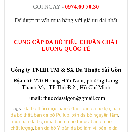
GỌI NGAY
-
0974.60.70.30
Để được tư vấn mua hàng với giá ưu đãi nhất
CUNG CẤP DA BÒ TIÊU CHUẨN CHẤT
LƯỢNG QUỐC TẾ
Công ty TNHH TM & SX Da Thuộc Sài Gòn
Địa chỉ:
220 Hoàng Hữu Nam, phường Long
Thạnh Mỹ, TP.Thủ Đức, Hồ Chí Minh
Email: thuocdasaigon@gmail.com
Tags :
da bò thảo mộc bán ở đâu
,
bán da bò lộn
,
bán
da bò thật
,
bán da bò Pullup
,
bán da bò nguyên tấm
,
mua bán da bò
,
mua bán da bò thuộc
,
bán da bò
chất lượng
,
bán da bò Ý
,
bán da bò làm ví
,
bán lẻ da