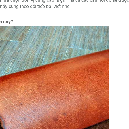
ể lựa chọn đơn vị cung cấp là gì? Tất cả các câu hỏi đó sẽ được
hãy cùng theo dõi tiếp bài viết nhé!
ện nay?