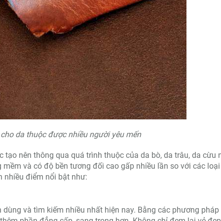
 cho da thuộc được nhiều người yêu mến
c tạo nên thông qua quá trình thuộc của da bò, da trâu, da cừu 
g mềm và có độ bền tương đối cao gấp nhiều lần so với các loại
 nhiều điểm nổi bật như:
tin dùng và tìm kiếm nhiều nhất hiện nay. Bằng các phương pháp
 thêm phần đẳng cấp, sang trọng hơn. Không chỉ đem lại vẻ đẹ