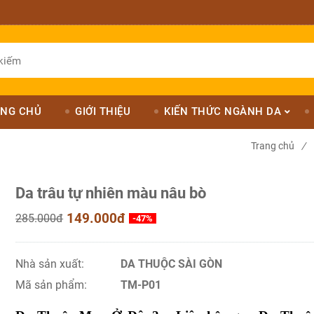
NG CHỦ
GIỚI THIỆU
KIẾN THỨC NGÀNH DA
Trang chủ
/
Da trâu tự nhiên màu nâu bò
149.000đ
285.000đ
-47%
Nhà sản xuất:
DA THUỘC SÀI GÒN
Mã sản phẩm:
TM-P01