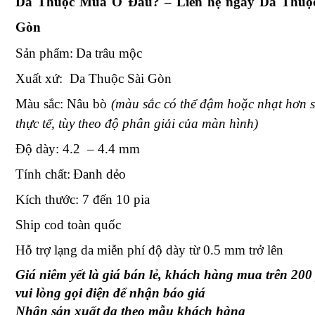
Da Thuộc Mua Ở Đâu? – Liên hệ ngay Da Thuộc
Gòn
Sản phẩm:
Da trâu mộc
Xuất xứ:
Da Thuộc Sài Gòn
Màu sắc:
Nâu bò
(màu sắc có thể đậm hoặc nhạt hơn s
thực tế, tùy theo độ phân giải của màn hình)
Độ dày:
4.2
–
4.4
mm
Tính chất:
Đanh dẻo
Kích thước:
7 đến 10 pia
Ship cod toàn quốc
Hỗ trợ lạng da miễn phí độ dày từ 0.5 mm trở lên
Giá niêm yết là giá bán lẻ, khách hàng
mua trên 200 
vui lòng gọi điện để nhận báo giá
Nhận sản xuất da theo mẫu khách hàng