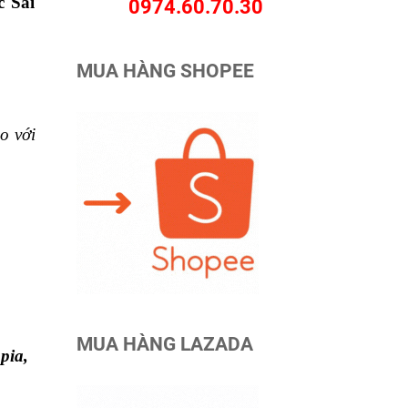
 Sài
0974.60.70.30
MUA HÀNG SHOPEE
o với
MUA HÀNG LAZADA
pia,