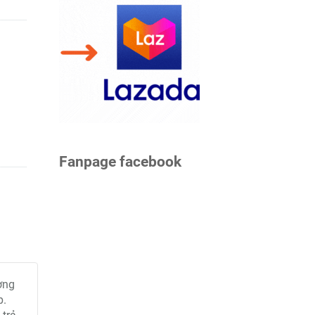
Fanpage facebook
ờng
p.