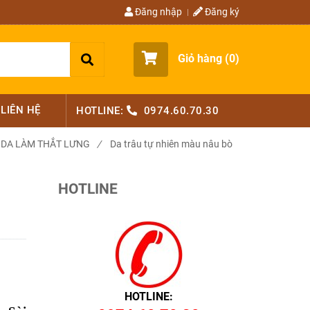
Đăng nhập
Đăng ký
Giỏ hàng (
0
)
LIÊN HỆ
HOTLINE:
0974.60.70.30
DA LÀM THẮT LƯNG
/
Da trâu tự nhiên màu nâu bò
HOTLINE
HOTLINE: