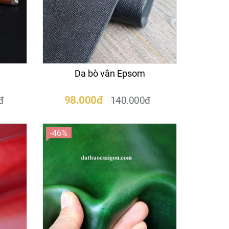
Da bò vân Epsom
98.000đ
đ
140.000đ
-46%