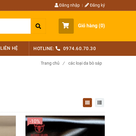
Đăng nhập
Đăng ký
Giỏ hàng (
0
)
LIÊN HỆ
HOTLINE:
0974.60.70.30
Trang chủ
/
các loại da bò sáp
-10%