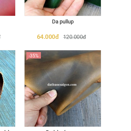
Da pullup
64.000đ
đ
120.000đ
-35%