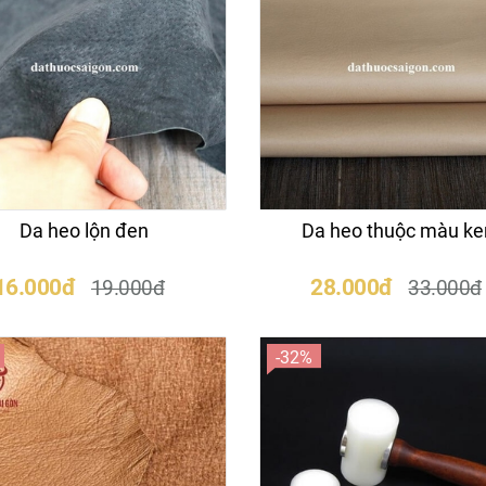
Da heo lộn đen
Da heo thuộc màu k
16.000đ
28.000đ
19.000đ
33.000đ
-32%