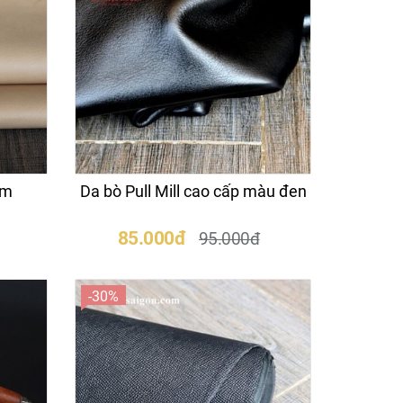
em
Da bò Pull Mill cao cấp màu đen
85.000đ
95.000đ
-30%