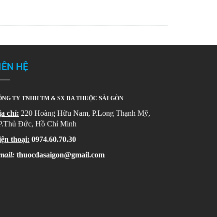
IÊN HỆ
NG TY TNHH TM & SX DA THUỘC SÀI GÒN
a chỉ:
220 Hoàng Hữu Nam, P.Long Thạnh Mỹ,
P.Thủ Đức, Hồ Chí Minh
ện thoại:
0974.60.70.30
mail:
thuocdasaigon@gmail.com