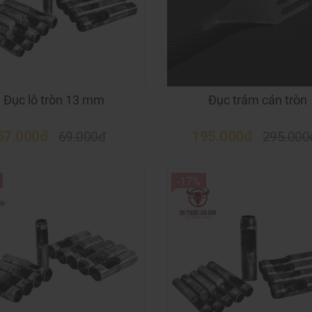
Đục lỗ tròn 13 mm
Đục trám cán tròn
57.000đ
195.000đ
69.000đ
295.000
-17%