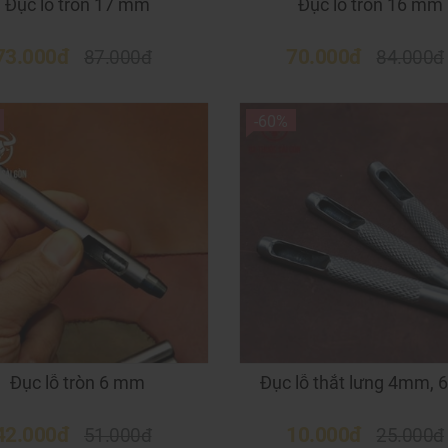
Đục lỗ tròn 17 mm
Đục lỗ tròn 16 mm
73.000đ
70.000đ
87.000đ
84.000đ
-60%
Đục lỗ tròn 6 mm
Đục lỗ thắt lưng 4mm,
42.000đ
10.000đ
51.000đ
25.000đ