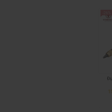
-26%
Đụ
1