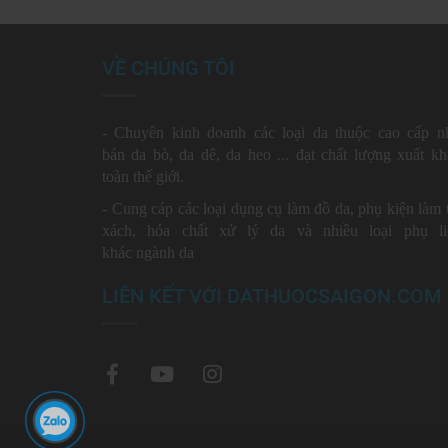
VỀ CHÚNG TÔI
- Chuyên kinh doanh các loại da thuộc cao cấp 
bán da bò, da dê, da heo ... đạt chất lượng xuất k
toàn thế giới.
- Cung cáp các loại dụng cụ làm đồ da, phụ kiện làm 
xách, hóa chất xử lý da và nhiều loại phụ liê
khác ngành da
LIÊN KẾT VỚI DATHUOCSAIGON.COM