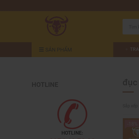
SẢN PHẨM
TRA
đục 
HOTLINE
Sắp xếp
-18%
HOTLINE: