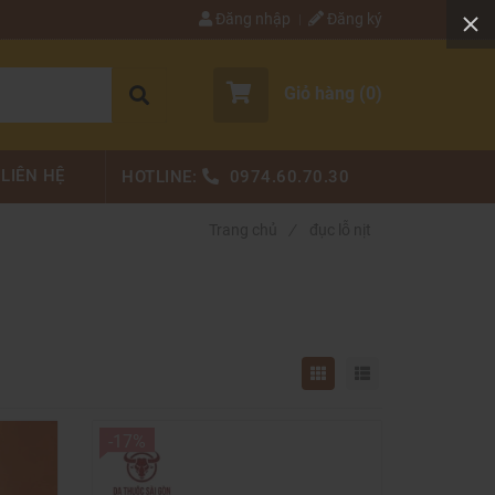
Đăng nhập
Đăng ký
Giỏ hàng (
0
)
LIÊN HỆ
HOTLINE:
0974.60.70.30
Trang chủ
/
đục lỗ nịt
-17%