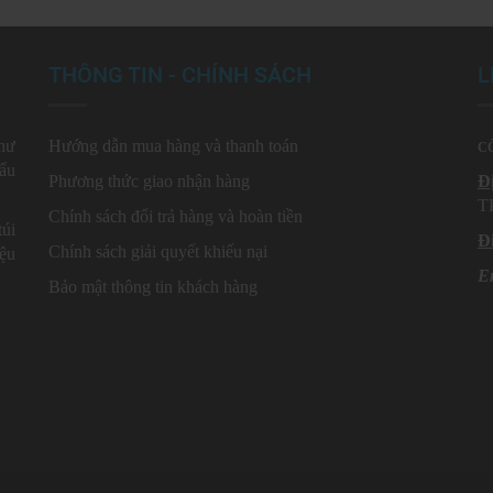
THÔNG TIN - CHÍNH SÁCH
L
như
Hướng dẫn mua hàng và thanh toán
CÔ
hẩu
Phương thức giao nhận hàng
Đị
T
Chính sách đổi trả hàng và hoàn tiền
túi
Đi
Chính sách giải quyết khiếu nại
̣u
E
Bảo mật thông tin khách hàng