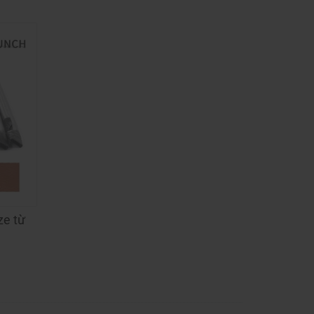
ze từ