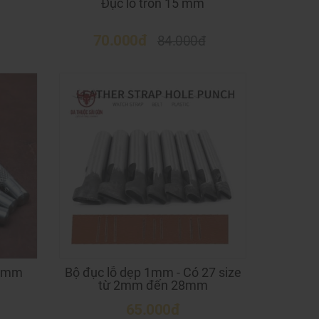
Đục lỗ tròn 15 mm
70.000đ
84.000đ
 6mm
Bộ đục lỗ dẹp 1mm - Có 27 size
từ 2mm đến 28mm
65.000đ