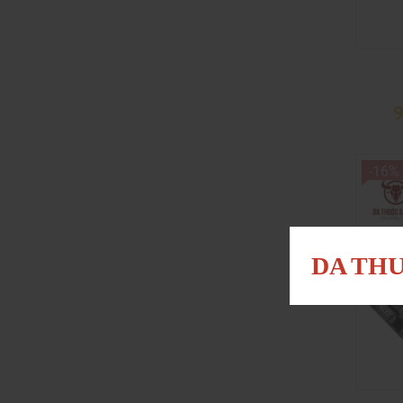
9
-16%
DA THU