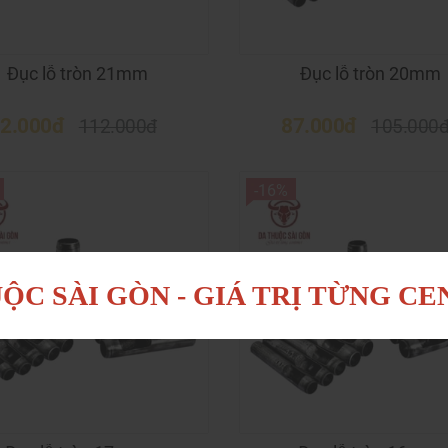
Đục lỗ tròn 21mm
Đục lỗ tròn 20mm
2.000đ
87.000đ
112.000đ
105.000
-16%
ỘC SÀI GÒN - GIÁ TRỊ TỪNG C