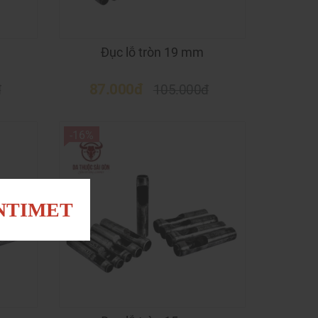
Đục lỗ tròn 19 mm
87.000đ
đ
105.000đ
-16%
ENTIMET