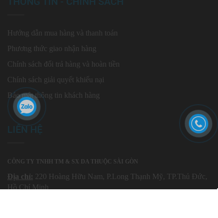
THÔNG TIN - CHÍNH SÁCH
Hướng dẫn mua hàng và thanh toán
Phương thức giao nhận hàng
Chính sách đổi trả hàng và hoàn tiền
Chính sách giải quyết khiếu nại
Bảo mật thông tin khách hàng
LIÊN HỆ
CÔNG TY TNHH TM & SX DA THUỘC SÀI GÒN
Địa chỉ:
220 Hoàng Hữu Nam, P.Long Thạnh Mỹ, TP.Thủ Đức,
Hồ Chí Minh
Điện thoại:
0974.60.70.30