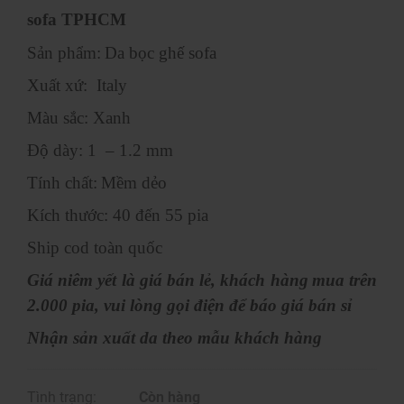
sofa TPHCM
Sản phẩm:
Da bọc ghế sofa
Xuất xứ:
Italy
Màu sắc:
Xanh
Độ dày:
1
–
1.2
mm
Tính chất:
Mềm dẻo
Kích thước:
40
đến
55
pia
Ship cod toàn quốc
Giá niêm yết là giá bán lẻ, khách hàng
mua trên
2.0
00 pia, vui lòng gọi điện để báo giá bán sỉ
Nhận sản xuất da theo mẫu khách hàng
Tình trạng:
Còn hàng