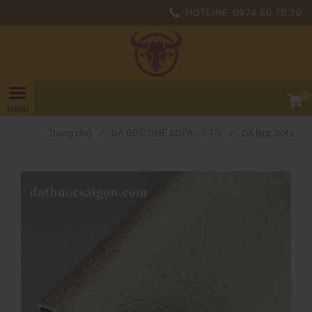
HOTLINE:
0974.60.70.30
0
Trang chủ
/
DA BỌC GHẾ SOFA - Ô TÔ
/
Da Bọc Sofa