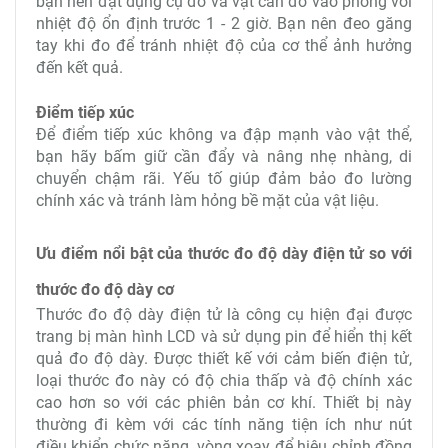
bạn nên đặt dụng cụ đo và vật cần đo vào phòng với
nhiệt độ ổn định trước 1 - 2 giờ. Bạn nên đeo găng
tay khi đo để tránh nhiệt độ của cơ thể ảnh hưởng
đến kết quả.
Điểm tiếp xúc
Để điểm tiếp xúc không va đập mạnh vào vật thể,
bạn hãy bấm giữ cần đẩy và nâng nhẹ nhàng, di
chuyển chậm rãi. Yếu tố giúp đảm bảo đo lường
chính xác và tránh làm hỏng bề mặt của vật liệu.
Ưu điểm nổi bật của thước đo độ dày điện tử so với
thước đo độ dày cơ
Thước đo độ dày điện tử là công cụ hiện đại được
trang bị màn hình LCD và sử dụng pin để hiển thị kết
quả đo độ dày. Được thiết kế với cảm biến điện tử,
loại thước đo này có độ chia thấp và độ chính xác
cao hơn so với các phiên bản cơ khí. Thiết bị này
thường đi kèm với các tính năng tiện ích như nút
điều khiển chức năng, vòng xoay để hiệu chỉnh đồng