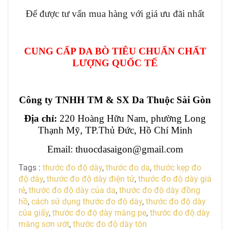
Để được tư vấn mua hàng với giá ưu đãi nhất
CUNG CẤP DA BÒ TIÊU CHUẨN CHẤT
LƯỢNG QUỐC TẾ
Công ty TNHH TM & SX Da Thuộc Sài Gòn
Địa chỉ:
220 Hoàng Hữu Nam, phường Long
Thạnh Mỹ, TP.Thủ Đức, Hồ Chí Minh
Email: thuocdasaigon@gmail.com
Tags :
thước đo độ dày
,
thước đo da
,
thước kẹp đo
độ dày
,
thước đo độ dày điện tử
,
thước đo độ dày giá
rẻ
,
thước đo độ dày của da
,
thước đo độ dày đồng
hồ
,
cách sử dụng thước đo độ dày
,
thước đo độ dày
của giấy
,
thước đo độ dày màng pe
,
thước đo độ dày
màng sơn ướt
,
thước đo độ dày tôn