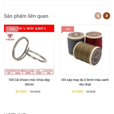
Sản phẩm liên quan
-19%
-4%
100 Cái khoen móc khóa dẹp
Chỉ sáp may da 0.5mm màu xanh
30mm
rêu nhạt
85.000đ
43.000đ
106.000đ
45.000đ