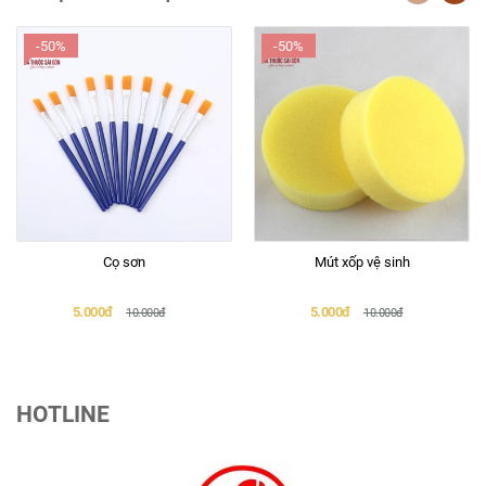
-50%
-50%
Cọ sơn
Mút xốp vệ sinh
5.000đ
5.000đ
10.000đ
10.000đ
HOTLINE