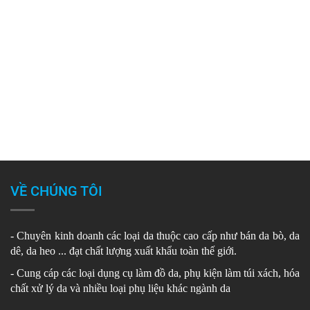
VỀ CHÚNG TÔI
- Chuyên kinh doanh các loại da thuộc cao cấp như bán da bò, da
dê, da heo ... đạt chất lượng xuất khẩu toàn thế giới.
- Cung cáp các loại dụng cụ làm đồ da, phụ kiện làm túi xách, hóa
chất xử lý da và nhiều loại phụ liệu khác ngành da