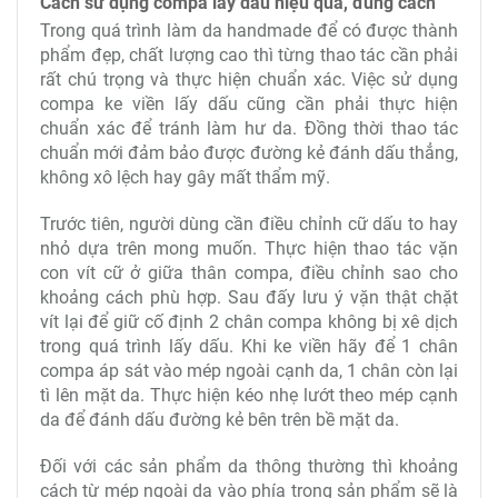
Cách sử dụng compa lấy dấu hiệu quả, đúng cách
Trong quá trình làm da handmade để có được thành
phẩm đẹp, chất lượng cao thì từng thao tác cần phải
rất chú trọng và thực hiện chuẩn xác. Việc sử dụng
compa ke viền lấy dấu cũng cần phải thực hiện
chuẩn xác để tránh làm hư da. Đồng thời thao tác
chuẩn mới đảm bảo được đường kẻ đánh dấu thẳng,
không xô lệch hay gây mất thẩm mỹ.
Trước tiên, người dùng cần điều chỉnh cữ dấu to hay
nhỏ dựa trên mong muốn. Thực hiện thao tác vặn
con vít cữ ở giữa thân compa, điều chỉnh sao cho
khoảng cách phù hợp. Sau đấy lưu ý vặn thật chặt
vít lại để giữ cố định 2 chân compa không bị xê dịch
trong quá trình lấy dấu. Khi ke viền hãy để 1 chân
compa áp sát vào mép ngoài cạnh da, 1 chân còn lại
tì lên mặt da. Thực hiện kéo nhẹ lướt theo mép cạnh
da để đánh dấu đường kẻ bên trên bề mặt da.
Đối với các sản phẩm da thông thường thì khoảng
cách từ mép ngoài da vào phía trong sản phẩm sẽ là